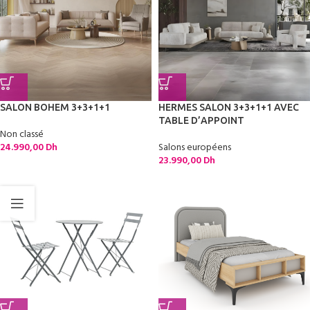
SALON BOHEM 3+3+1+1
HERMES SALON 3+3+1+1 AVEC
TABLE D’APPOINT
Non classé
24.990,00
Dh
Salons européens
23.990,00
Dh