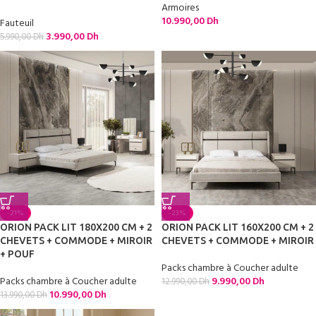
Armoires
10.990,00
Dh
Fauteuil
3.990,00
Dh
5.990,00
Dh
-21%
-23%
ORION PACK LIT 180X200 CM + 2
ORION PACK LIT 160X200 CM + 2
CHEVETS + COMMODE + MIROIR
CHEVETS + COMMODE + MIROIR
+ POUF
Packs chambre à Coucher adulte
Packs chambre à Coucher adulte
9.990,00
Dh
12.990,00
Dh
10.990,00
Dh
13.990,00
Dh