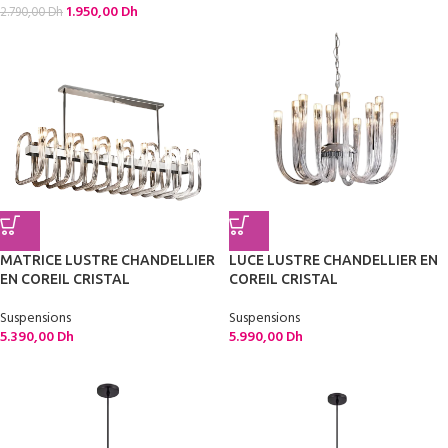
1.950,00
Dh
2.790,00
Dh
MATRICE LUSTRE CHANDELLIER
LUCE LUSTRE CHANDELLIER EN
EN COREIL CRISTAL
COREIL CRISTAL
Suspensions
Suspensions
5.390,00
Dh
5.990,00
Dh