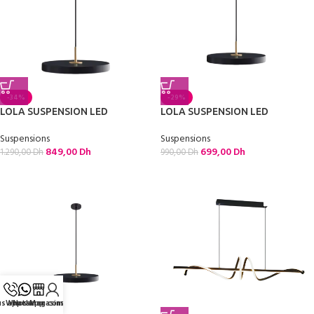
-34%
-29%
LOLA SUSPENSION LED
LOLA SUSPENSION LED
Suspensions
Suspensions
849,00
Dh
699,00
Dh
1.290,00
Dh
990,00
Dh
s appeler
Whatsapp
Nos Magasins
Mon compte