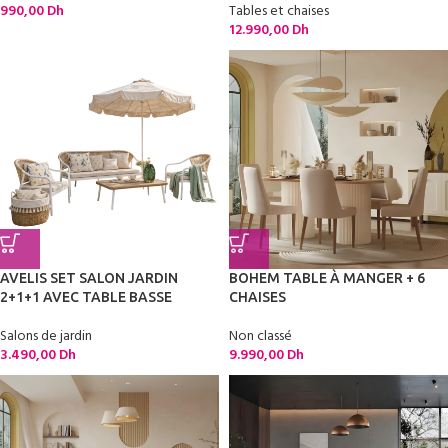
990,00
Dh
Tables et chaises
12.990,00
Dh
AVELIS SET SALON JARDIN
BOHEM TABLE À MANGER + 6
2+1+1 AVEC TABLE BASSE
CHAISES
Salons de jardin
Non classé
3.490,00
Dh
9.990,00
Dh