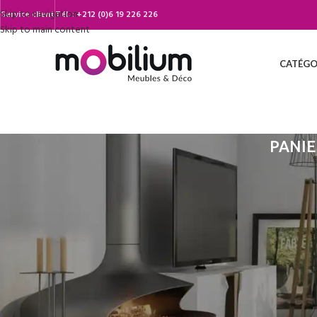
Skip to navigation
Service client
Tél. :
+212 (0)6 19 226 226
Skip to main content
CATÉGO
PANIE
Votre panier est actuel