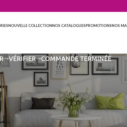
RIES
NOUVELLE COLLECTION
NOS CATALOGUES
PROMOTIONS
NOS MA
R
VÉRIFIER
COMMANDE TERMINÉE
lement vide.