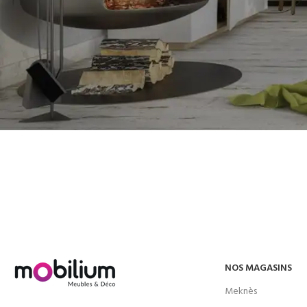
Before proceed to checkout you must add some products to your shoppin
You will find a lot of interesting products on our "Shop" page.
RETOUR À LA BOUTIQUE
NOS MAGASINS
Meknès