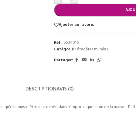
AJOU
Ajouter au favoris
Réf :
0534016
Catégorie :
étagères murales
Partager:
DESCRIPTION
AVIS (0)
in qu’elle puisse être accrochée dans n’importe quel coin de la maison. Parfa