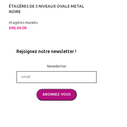
ÉTAGÈRES DE 3 NIVEAUX OVALE METAL
ÉTAGÈRES ROND
NOIRE
étagères murales
étagères murales
790,00
Dh
690,00
Dh
Rejoignez notre newsletter !
Newsletter