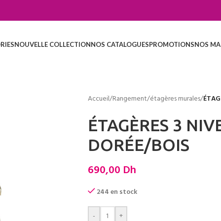
RIES
NOUVELLE COLLECTION
NOS CATALOGUES
PROMOTIONS
NOS MA
Accueil
/
Rangement
/
étagères murales
/
ÉTAG
ÉTAGÈRES 3 NI
DORÉE/BOIS
690,00
Dh
244 en stock
-
+