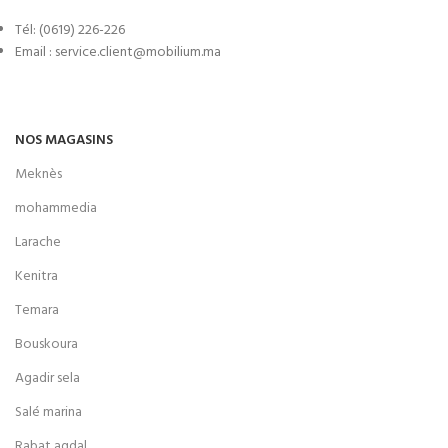
Tél: (0619) 226-226
Email : service.client@mobilium.ma
NOS MAGASINS
Meknès
mohammedia
Larache
Kenitra
Temara
Bouskoura
Agadir sela
Salé marina
Rabat agdal