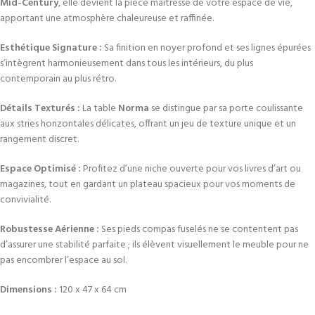
Mid-Century
, elle devient la pièce maîtresse de votre espace de vie,
apportant une atmosphère chaleureuse et raffinée.
Esthétique Signature :
Sa finition en noyer profond et ses lignes épurées
s’intègrent harmonieusement dans tous les intérieurs, du plus
contemporain au plus rétro.
Détails Texturés :
La table
Norma
se distingue par sa porte coulissante
aux stries horizontales délicates, offrant un jeu de texture unique et un
rangement discret.
Espace Optimisé :
Profitez d’une niche ouverte pour vos livres d’art ou
magazines, tout en gardant un plateau spacieux pour vos moments de
convivialité.
Robustesse Aérienne :
Ses pieds compas fuselés ne se contentent pas
d’assurer une stabilité parfaite ; ils élèvent visuellement le meuble pour ne
pas encombrer l’espace au sol.
Dimensions :
120 x 47 x 64 cm