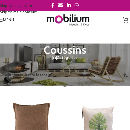
Skip to navigation
Skip to main content
MENU
Coussins
Catégories
Accueil
/
Espace déco
/
Coussins
5 résultats affichés
Afficher la barre latérale