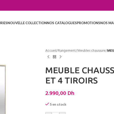
RIES
NOUVELLE COLLECTION
NOS CATALOGUES
PROMOTIONS
NOS MA
Accueil
/
Rangement
/
Meubles chaussure
/
MEU
MEUBLE CHAUSS
ET 4 TIROIRS
2.990,00
Dh
5 en stock