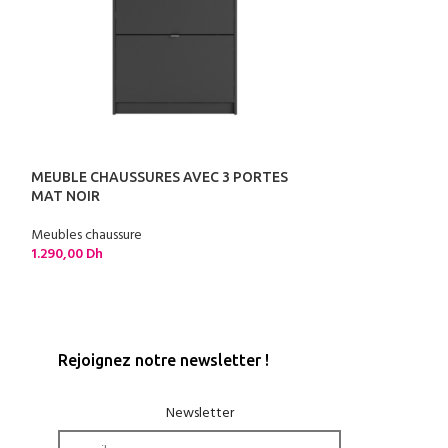
1
MEUBLE CHAUSSURES AVEC 3 PORTES
MEUBLE CHAUSS
MAT NOIR
Meubles chaussure
Meubles chaussure
1.790,00
Dh
1.290,00
Dh
Rejoignez notre newsletter !
Newsletter