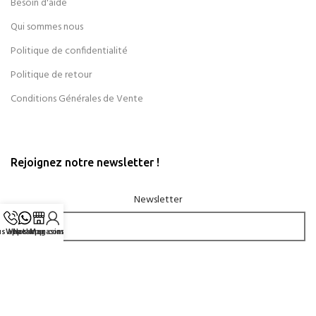
Besoin d'aide
Qui sommes nous
Politique de confidentialité
Politique de retour
Conditions Générales de Vente
Rejoignez notre newsletter !
Newsletter
s appeler
Whatsapp
Nos Magasins
Mon compte