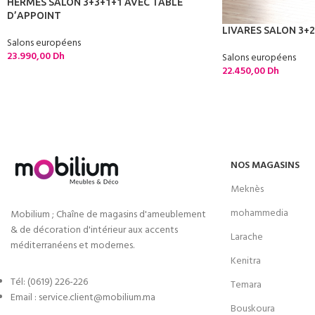
HERMES SALON 3+3+1+1 AVEC TABLE
D’APPOINT
LIVARES SALON 3+
Salons européens
23.990,00
Dh
Salons européens
22.450,00
Dh
NOS MAGASINS
Meknès
mohammedia
Mobilium ; Chaîne de magasins d'ameublement
& de décoration d'intérieur aux accents
Larache
méditerranéens et modernes.
Kenitra
Tél: (0619) 226-226
Temara
Email : service.client@mobilium.ma
Bouskoura