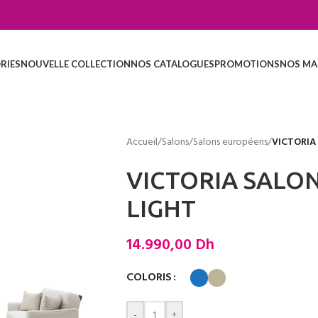
RIES
NOUVELLE COLLECTION
NOS CATALOGUES
PROMOTIONS
NOS MA
Accueil
/
Salons
/
Salons européens
/
VICTORIA
VICTORIA SALO
LIGHT
14.990,00
Dh
COLORIS
-
+