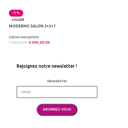
T
-17%
SALON LOVITA S
-17%
Salons européens
SOLDER
24.990,00
Dh
MODERNO SALON 3+2+1
Salons européens
9.990,00
Dh
11.990,00
Dh
Rejoignez notre newsletter !
Newsletter