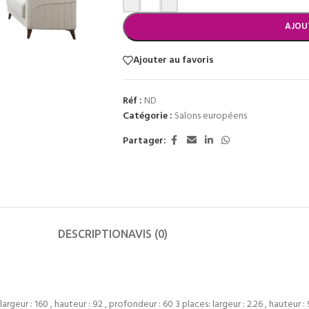
AJOU
Ajouter au favoris
Réf :
ND
Catégorie :
Salons européens
Partager:
DESCRIPTION
AVIS (0)
argeur : 160 , hauteur : 92 , profondeur : 60 3 places: largeur : 2.26 , hauteur :