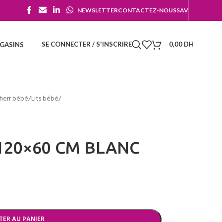
NEWSLETTER
CONTACTEZ-NOUS
SAV
SE CONNECTER / S'INSCRIRE
0,00
DH
GASINS
herr bébé
/
Lits bébé
/
 120×60 CM BLANC
TER AU PANIER