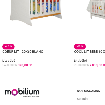
-40%
-15%
COEUR LIT 120X60 BLANC
COOL LIT BEBE 60 X
Lits bébé
Lits bébé
870,00
Dh
2.030,00
D
1.450,00
Dh
2.390,00
Dh
NOS MAGASINS
Meknès