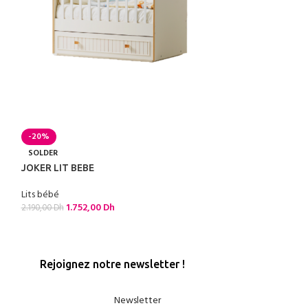
NUAGE LIT BÉBÉ
-20%
SOLDER
Lits bébé
JOKER LIT BEBE
1.390,00
Dh
Lits bébé
1.752,00
Dh
2.190,00
Dh
Rejoignez notre newsletter !
Newsletter