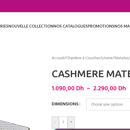
RIES
NOUVELLE COLLECTION
NOS CATALOGUES
PROMOTIONS
NOS MA
Accueil
/
Chambre à Coucher
/
Literie
/
Matelas
/
CASHMERE MATE
1.090,00
Dh
–
2.290,00
Dh
DIMENSIONS
-
+