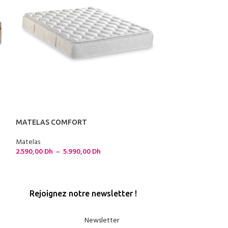
MATELAS SIMM
CARE PLATINIU
MATELAS COMFORT
Matelas
8.671,00
Dh
–
15
Matelas
2.590,00
Dh
–
5.990,00
Dh
Rejoignez notre newsletter !
Newsletter