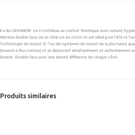
Il a du CASHMERE où il contribue au confort thermique avec naturel, hygiène 
Matelas double face où un côté est en coton et est idéal pour l’été et l’autr
Technologie de ressort Sl : l’un des systèmes de ressort de la plus haute qual
(ressorts à flux continu) et se déplacent simultanément et uniformément en
Dureté : Double face avec une dureté différente de chaque côté.
Produits similaires