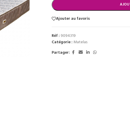
AJOU
Ajouter au favoris
Réf :
9094319
Catégorie :
Matelas
Partager: