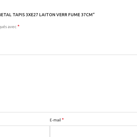
IN METAL TAPIS 3XE27 LAITON VERR FUME 37CM”
*
iqués avec
*
E-mail