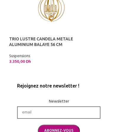
TRIO LUSTRE CANDELA METALE
TRIO SUSPENSI
ALUMINIUM BALAYE 56 CM
MAT 54,5XH150
Suspensions
Suspensions
3.350,00
Dh
1.795,00
Dh
Rejoignez notre newsletter !
Newsletter