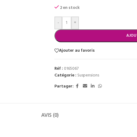
2 en stock
-
+
AJOU
Ajouter au favoris
Réf :
0165067
Catégorie :
Suspensions
Partager:
AVIS (0)