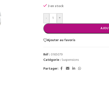
3 en stock
-
+
AJOU
Ajouter au favoris
Réf :
0165079
Catégorie :
Suspensions
Partager: