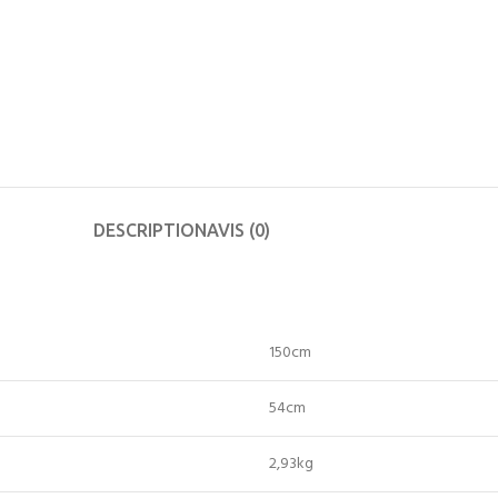
DESCRIPTION
AVIS (0)
150
cm
54
cm
2,93
kg