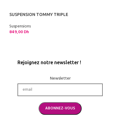
SUSPENSION TOMMY TRIPLE
TRIO LUSTRE C
ALUMINIUM BAL
Suspensions
849,00
Dh
Suspensions
3.350,00
Dh
Rejoignez notre newsletter !
Newsletter