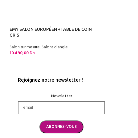
EMY SALON EUROPÉEN +TABLE DE COIN
SOLDER
GRIS
KIVIK SALON CO
Salon sur mesure
,
Salons d'angle
Salon sur mesure
,
S
10.490,00
Dh
13.990,00
Dh
Rejoignez notre newsletter !
Newsletter