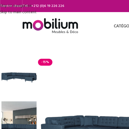
Skip to navigation
Service client
Tél. :
+212 (0)6 19 226 226
Skip to main content
CATÉGO
-15%