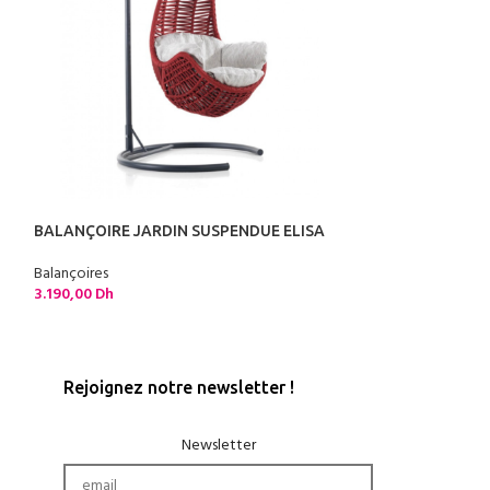
BALANÇOIRE NO
Balançoires
BALANÇOIRE JARDIN SUSPENDUE ELISA
2.990,00
Dh
Balançoires
3.190,00
Dh
Rejoignez notre newsletter !
Newsletter