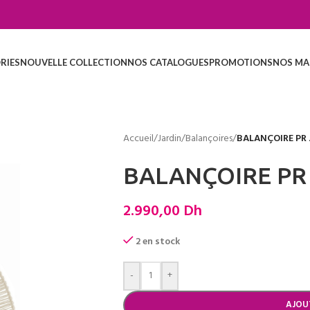
RIES
NOUVELLE COLLECTION
NOS CATALOGUES
PROMOTIONS
NOS MA
Accueil
/
Jardin
/
Balançoires
/
BALANÇOIRE PR 
BALANÇOIRE PR
2.990,00
Dh
2 en stock
-
+
AJOU